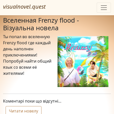
visualnovel.quest
Вселенная Frenzy flood -
Візуальна новела
Ты попал во вселенную
Frenzy flood где каждый
день наполнен
приключениями!
Попробуй найти общий
язык со всеми еë
жителями!
Коментарі поки що відсутні...
Читати новелу