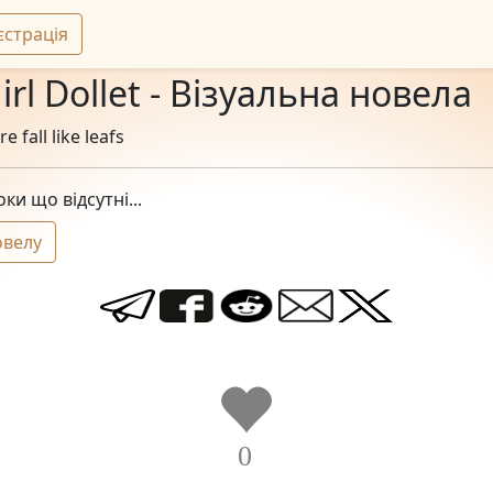
єстрація
 girl Dollet - Візуальна новела
e fall like leafs
ки що відсутні...
овелу
0