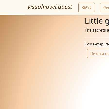
visualnovel.quest
Війти
Ре
Little
The secrets ar
Коментарі по
Читати н