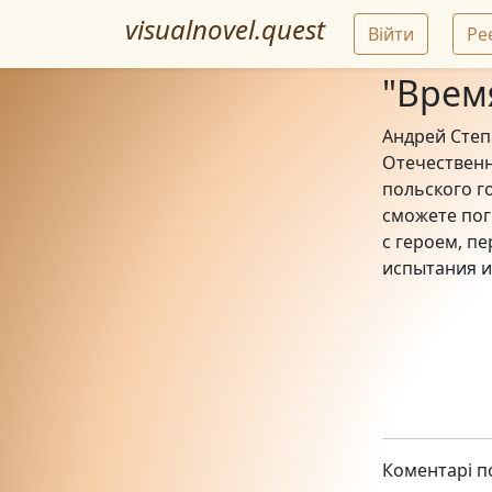
visualnovel.quest
Війти
Ре
"Врем
Андрей Степ
Отечественн
польского г
сможете пог
с героем, п
испытания и
Коментарі по