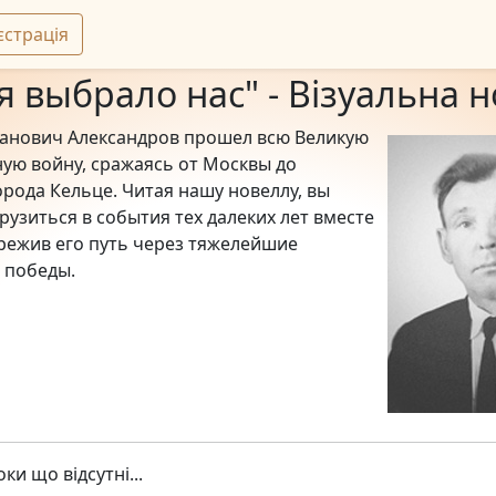
єстрація
я выбрало нас" - Візуальна 
анович Александров прошел всю Великую
ую войну, сражаясь от Москвы до
орода Кельце. Читая нашу новеллу, вы
рузиться в события тех далеких лет вместе
ережив его путь через тяжелейшие
 победы.
ки що відсутні...