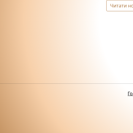
Читати н
Го