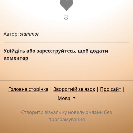
8
Автор:
stammor
Увійдіть або зареєструйтесь, щоб додати
коментар
Головна сторінка
|
Зворотній зв'язок
|
Про сайт
|
Мова
Створити візуальну новелу онлайн без
програмування