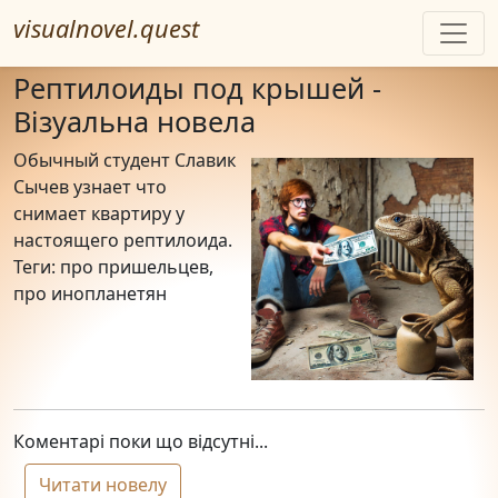
visualnovel.quest
Рептилоиды под крышей -
Візуальна новела
Обычный студент Славик
Сычев узнает что
снимает квартиру у
настоящего рептилоида.
Теги: про пришельцев,
про инопланетян
Коментарі поки що відсутні...
Читати новелу